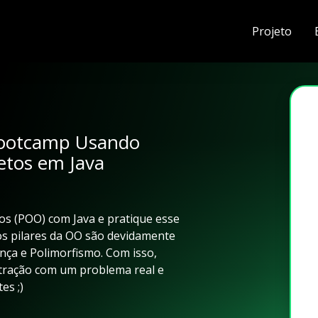
Projeto
Bootcamp Usando
etos em Java
os (POO) com Java e pratique esse
 os pilares da OO são devidamente
nça e Polimorfismo. Com isso,
tração com um problema real e
es ;)