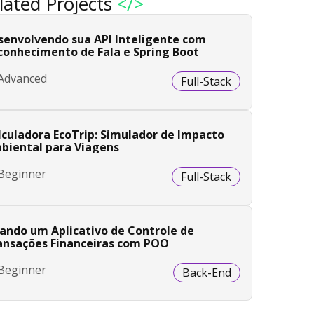
lated Projects
</>
senvolvendo sua API Inteligente com
conhecimento de Fala e Spring Boot
Advanced
Full-Stack
lculadora EcoTrip: Simulador de Impacto
biental para Viagens
Beginner
Full-Stack
iando um Aplicativo de Controle de
ansações Financeiras com POO
Beginner
Back-End