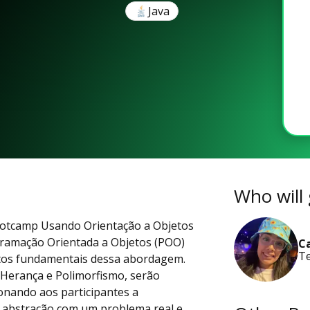
Java
Who will 
Bootcamp Usando Orientação a Objetos
ogramação Orientada a Objetos (POO)
C
Te
eitos fundamentais dessa abordagem.
 Herança e Polimorfismo, serão
onando aos participantes a
e abstração com um problema real e