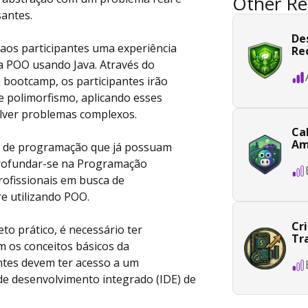
Other Re
antes.
De
 aos participantes uma experiência
Re
da POO usando Java. Através do
bootcamp, os participantes irão
e polimorfismo, aplicando esses
olver problemas complexos.
Ca
Am
es de programação que já possuam
profundar-se na Programação
rofissionais em busca de
 utilizando POO.
Cr
eto prático, é necessário ter
Tr
m os conceitos básicos da
ntes devem ter acesso a um
e desenvolvimento integrado (IDE) de