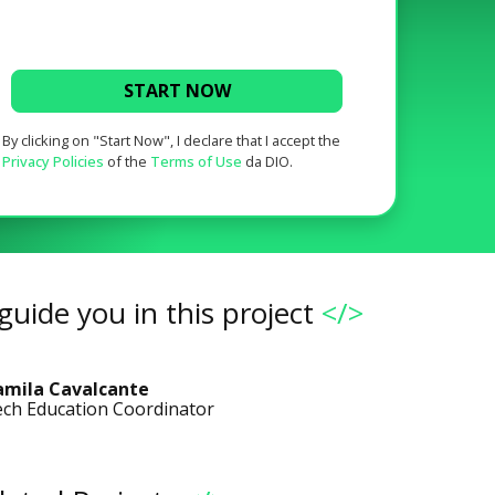
START NOW
By clicking on "Start Now", I declare that I accept the
Privacy Policies
of the
Terms of Use
da DIO.
guide you in this project
</>
amila Cavalcante
ch Education Coordinator