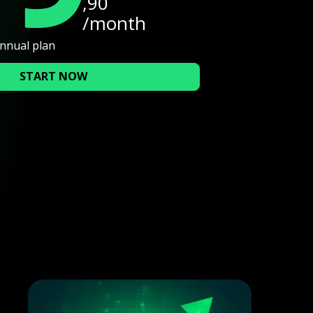
,90
/month
annual plan
START NOW