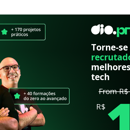
Torne-se
recrutad
melhores
tech
From R$ 
R$