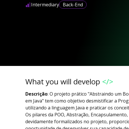
Intermediary
Back-End
What you will develop
</>
Descrição
: O projeto prático "Abstraindo um 
em Java" tem como objetivo desmistificar a Pr
utilizando a linguagem Java e praticar os conc
Os pilares da POO, Abstração, Encapsulamento,
devidamente formalizados no projeto, proporci
oportunidade de desenvolver sua capacidade d