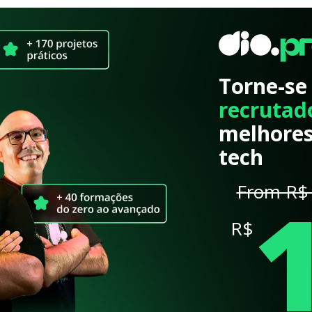
Torne-se
recrutad
melhores
tech
From R$ 
R$