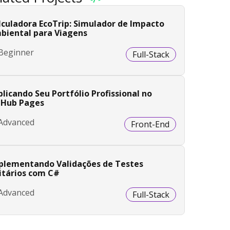
lculadora EcoTrip: Simulador de Impacto
biental para Viagens
Beginner
Full-Stack
licando Seu Portfólio Profissional no
tHub Pages
Advanced
Front-End
plementando Validações de Testes
itários com C#
Advanced
Full-Stack