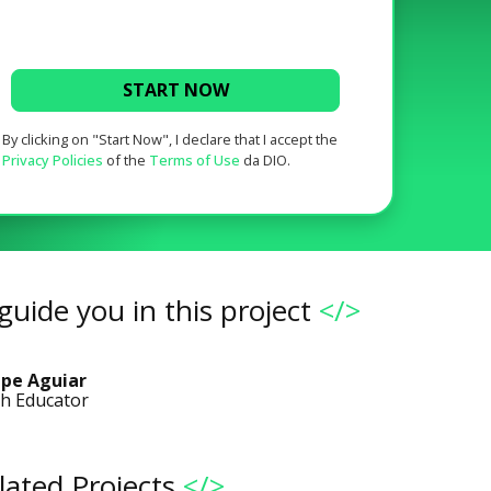
START NOW
By clicking on "Start Now", I declare that I accept the
Privacy Policies
of the
Terms of Use
da DIO.
guide you in this project
</>
ipe Aguiar
h Educator
lated Projects
</>