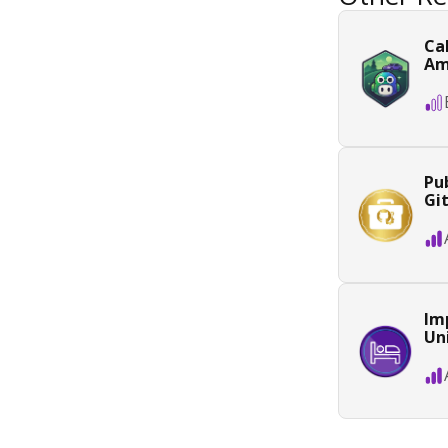
Ca
Am
Pub
Gi
Im
Un