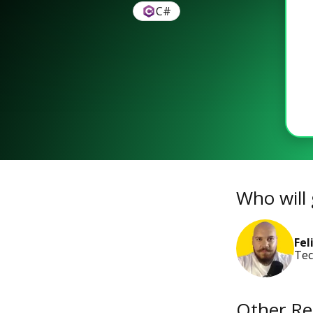
C#
Who will 
Fel
Tec
Other Re