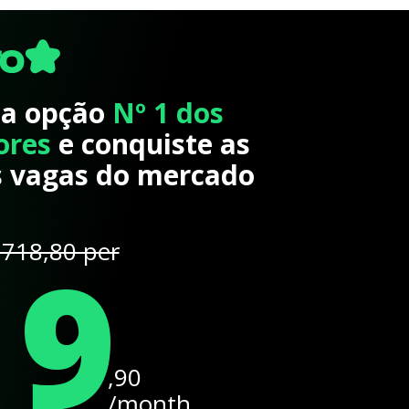
 a opção
Nº 1 dos
ores
e conquiste as
 vagas do mercado
19
718,80 per
,90
/month