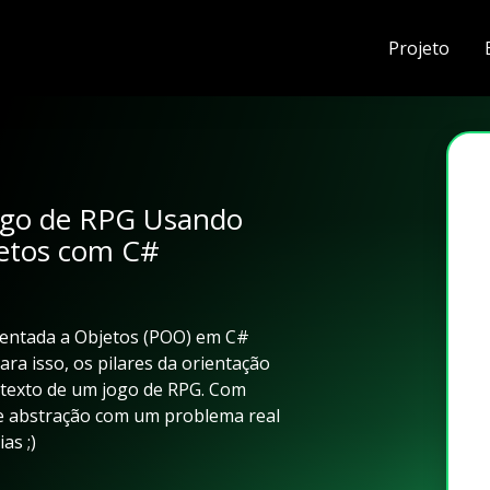
Projeto
ogo de RPG Usando
jetos com C#
entada a Objetos (POO) em C#
ra isso, os pilares da orientação
ntexto de um jogo de RPG. Com
de abstração com um problema real
as ;)