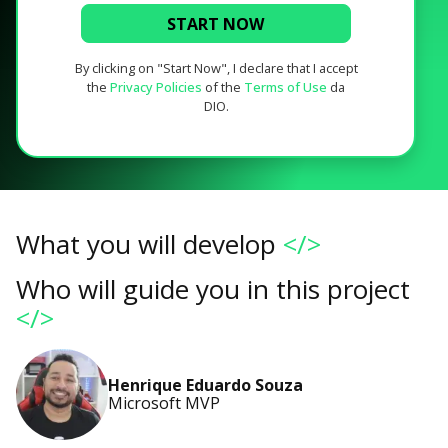
START NOW
By clicking on "Start Now", I declare that I accept
the
Privacy Policies
of the
Terms of Use
da
DIO.
What you will develop
</>
Who will guide you in this project
</>
Henrique Eduardo Souza
Microsoft MVP