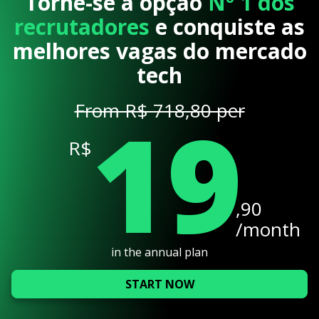
Torne-se a opção
Nº 1 dos
recrutadores
e conquiste as
melhores vagas do mercado
tech
19
From R$ 718,80 per
R$
,90
/month
in the annual plan
START NOW