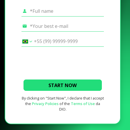
START NOW
By clicking on "Start Now", I declare that I accept
the
Privacy Policies
of the
Terms of Use
da
DIO.