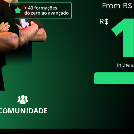
From R$ 
R$
in the 
COMUNIDADE