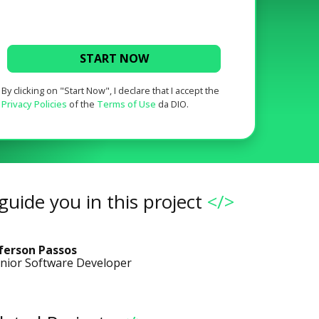
START NOW
By clicking on "Start Now", I declare that I accept the
Privacy Policies
of the
Terms of Use
da DIO.
guide you in this project
</>
ferson Passos
nior Software Developer