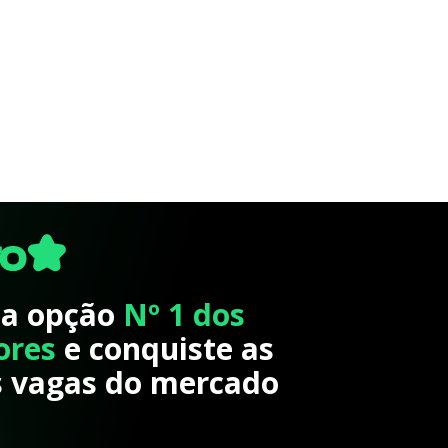
 a opção
Nº 1 dos
ores
e conquiste as
 vagas do mercado