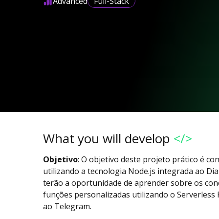
Advanced
Full-Stack
What you will develop
</>
Objetivo
: O objetivo deste projeto prático é 
utilizando a tecnologia Node.js integrada ao Dia
terão a oportunidade de aprender sobre os conc
funções personalizadas utilizando o Serverles
ao Telegram.