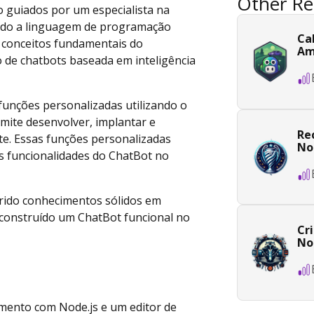
Other Re
ão guiados por um especialista na
ndo a linguagem de programação
Ca
s conceitos fundamentais do
Am
 de chatbots baseada em inteligência
 funções personalizadas utilizando o
ite desenvolver, implantar e
Re
nte. Essas funções personalizadas
No
s funcionalidades do ChatBot no
uirido conhecimentos sólidos em
m construído um ChatBot funcional no
Cr
Nod
imento com Node.js e um editor de