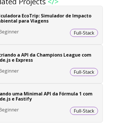
lated Projects
</>
lculadora EcoTrip: Simulador de Impacto
biental para Viagens
Beginner
Full-Stack
criando a API da Champions League com
de.js e Express
Beginner
Full-Stack
iando uma Minimal API da Fórmula 1 com
e.js e Fastify
Beginner
Full-Stack