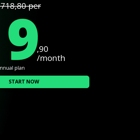
19
718,80 per
,90
/month
annual plan
START NOW