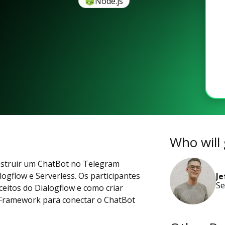
Node.js
Who will 
construir um ChatBot no Telegram
logflow e Serverless. Os participantes
Je
Se
eitos do Dialogflow e como criar
s Framework para conectar o ChatBot