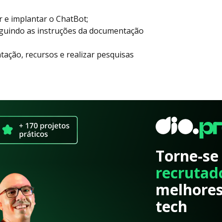
r e implantar o ChatBot;
seguindo as instruções da documentação
ação, recursos e realizar pesquisas
Torne-se
recrutad
melhores
tech