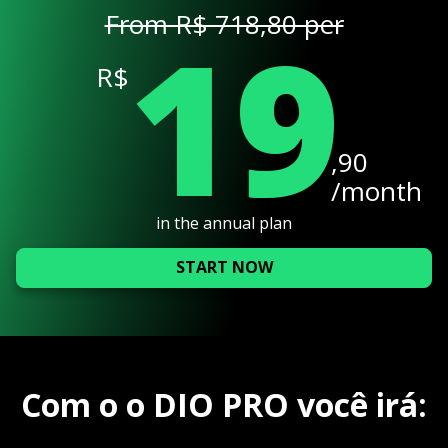
19
From R$ 718,80 per
R$
,90
/month
in the annual plan
START NOW
Com o o DIO PRO você irá: