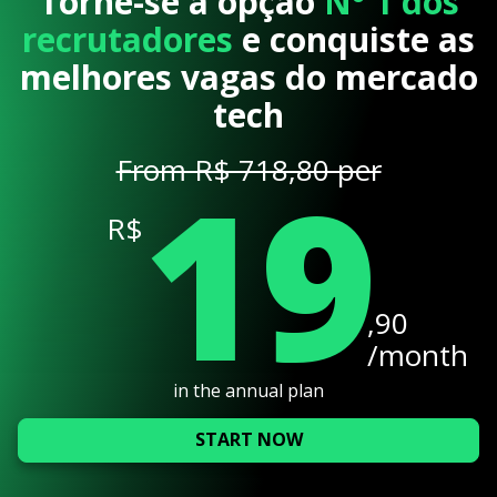
Torne-se a opção
Nº 1 dos
recrutadores
e conquiste as
melhores vagas do mercado
tech
19
From R$ 718,80 per
R$
,90
/month
in the annual plan
START NOW