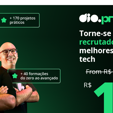
Torne-se
recrutad
melhores
tech
From R$ 
R$