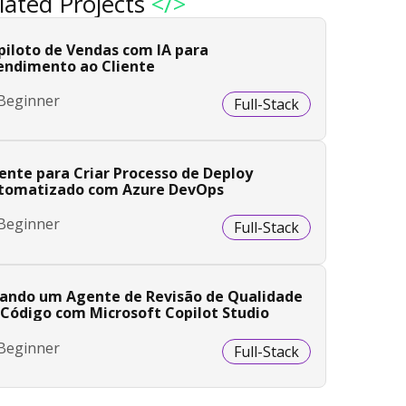
lated Projects
</>
piloto de Vendas com IA para
endimento ao Cliente
Beginner
Full-Stack
ente para Criar Processo de Deploy
tomatizado com Azure DevOps
Beginner
Full-Stack
iando um Agente de Revisão de Qualidade
 Código com Microsoft Copilot Studio
Beginner
Full-Stack