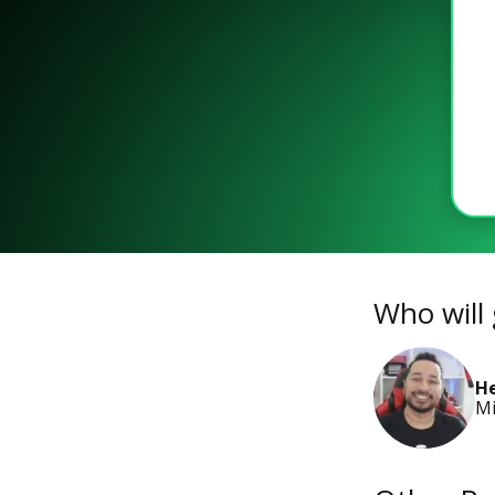
Who will 
He
Mi