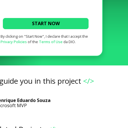
START NOW
By clicking on "Start Now", I declare that I accept the
Privacy Policies
of the
Terms of Use
da DIO.
guide you in this project
</>
nrique Eduardo Souza
crosoft MVP