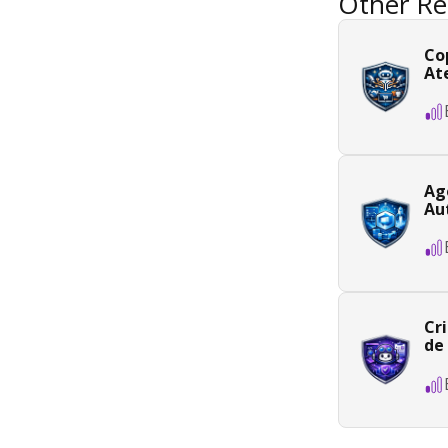
Other Re
Co
At
Ag
Au
Cr
de