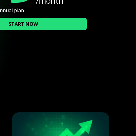
/month
annual plan
START NOW