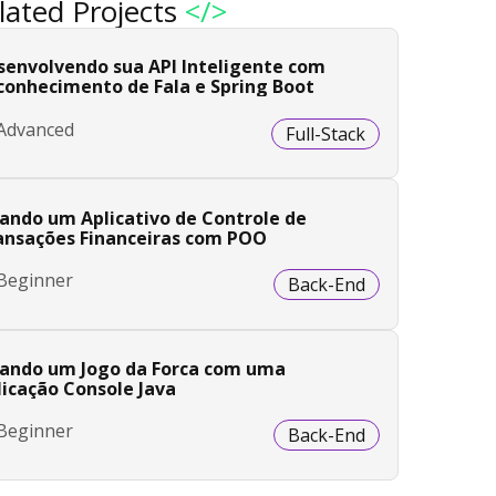
lated Projects
</>
senvolvendo sua API Inteligente com
conhecimento de Fala e Spring Boot
Advanced
Full-Stack
iando um Aplicativo de Controle de
ansações Financeiras com POO
Beginner
Back-End
iando um Jogo da Forca com uma
licação Console Java
Beginner
Back-End