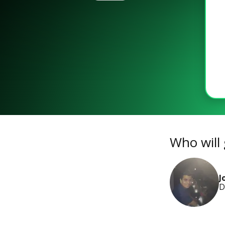
Who will 
J
D