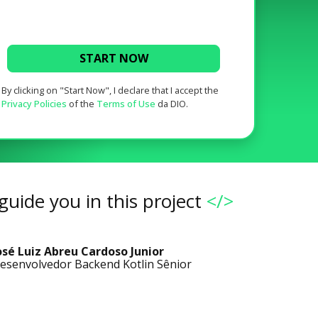
START NOW
By clicking on "Start Now", I declare that I accept the
Privacy Policies
of the
Terms of Use
da DIO.
guide you in this project
</>
osé Luiz Abreu Cardoso Junior
esenvolvedor Backend Kotlin Sênior