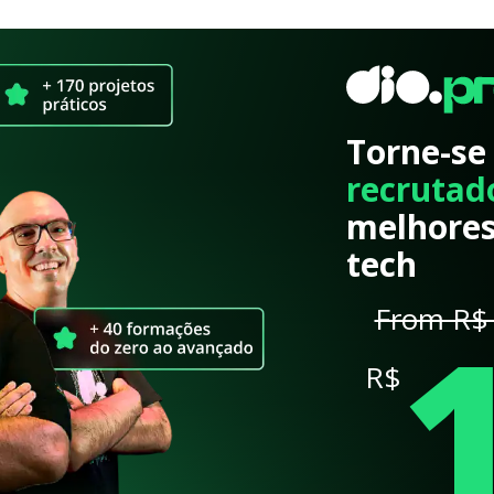
Torne-se
recrutad
melhores
tech
From R$ 
R$