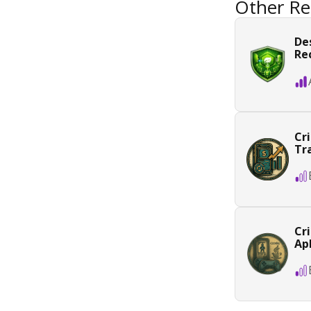
Other Re
De
Re
Cr
Tr
Cr
Ap