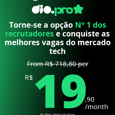
Torne-se a opção
Nº 1 dos
recrutadores
e conquiste as
melhores vagas do mercado
tech
19
From R$ 718,80 per
R$
,90
/month
in the annual plan