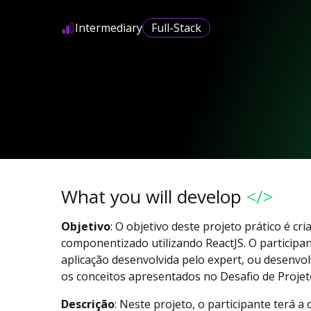
Intermediary
Full-Stack
What you will develop
</>
Objetivo
: O objetivo deste projeto prático é cr
componentizado utilizando ReactJS. O participan
aplicação desenvolvida pelo expert, ou desenvol
os conceitos apresentados no Desafio de Projet
Descrição
: Neste projeto, o participante terá a