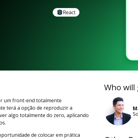
React
Who will 
iar um front-end totalmente
te terá a opção de reproduzir a
M
So
ver algo totalmente do zero, aplicando
os.
 oportunidade de colocar em prática