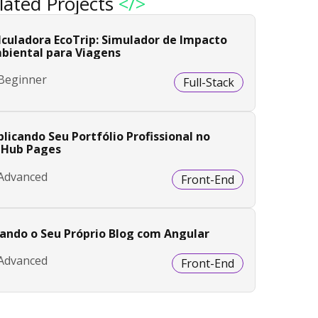
lated Projects
</>
lculadora EcoTrip: Simulador de Impacto
biental para Viagens
Beginner
Full-Stack
licando Seu Portfólio Profissional no
tHub Pages
Advanced
Front-End
iando o Seu Próprio Blog com Angular
Advanced
Front-End