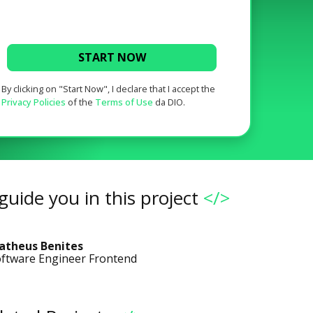
START NOW
By clicking on "Start Now", I declare that I accept the
Privacy Policies
of the
Terms of Use
da DIO.
guide you in this project
</>
atheus Benites
ftware Engineer Frontend