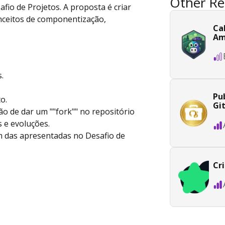
Other Re
fio de Projetos. A proposta é criar
nceitos de componentização,
Ca
Am
.
Pub
o.
Gi
ção de dar um ""fork"" no repositório
 e evoluções.
m das apresentadas no Desafio de
Cr