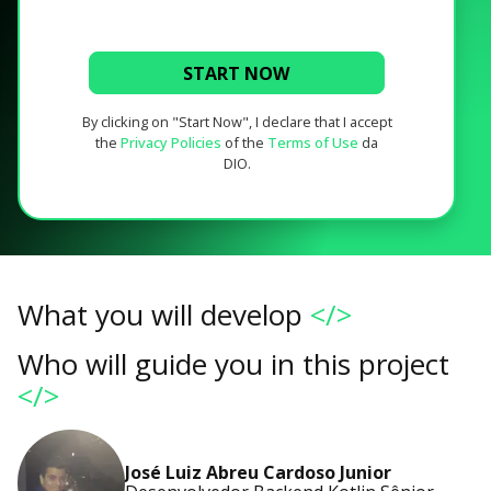
START NOW
By clicking on "Start Now", I declare that I accept
the
Privacy Policies
of the
Terms of Use
da
DIO.
What you will develop
</>
Who will guide you in this project
</>
José Luiz Abreu Cardoso Junior