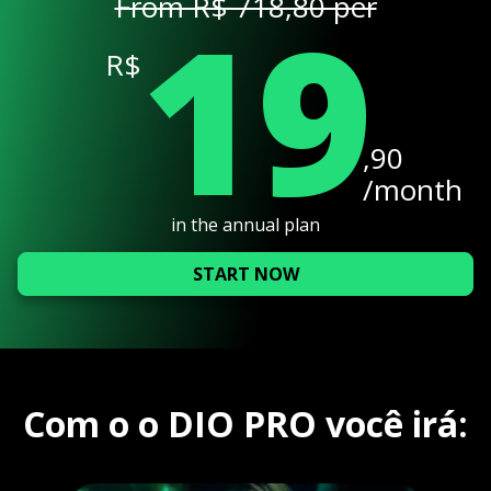
19
From R$ 718,80 per
R$
,90
/month
in the annual plan
START NOW
Com o o DIO PRO você irá: