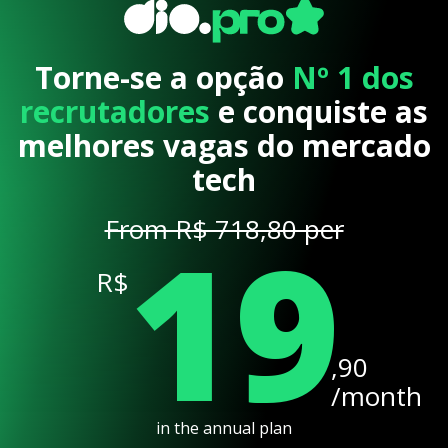
Torne-se a opção
Nº 1 dos
recrutadores
e conquiste as
melhores vagas do mercado
tech
19
From R$ 718,80 per
R$
,90
/month
in the annual plan