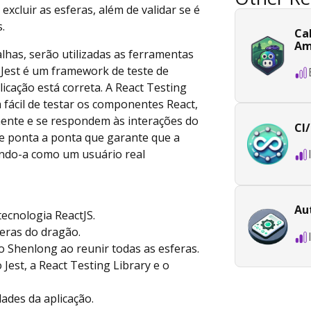
 excluir as esferas, além de validar se é
.
Ca
Am
alhas, serão utilizadas as ferramentas
O Jest é um framework de teste de
plicação está correta. A React Testing
 fácil de testar os componentes React,
mente e se respondem às interações do
CI
de ponta a ponta que garante que a
ando-a como um usuário real
Au
tecnologia ReactJS.
sferas do dragão.
r o Shenlong ao reunir todas as esferas.
 Jest, a React Testing Library e o
ades da aplicação.