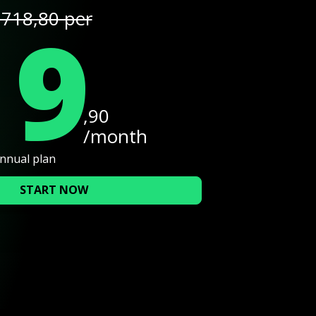
19
718,80 per
,90
/month
annual plan
START NOW