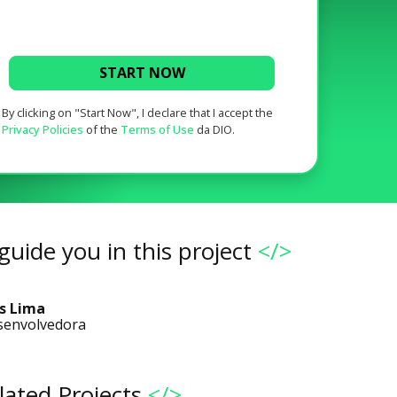
START NOW
By clicking on "Start Now", I declare that I accept the
Privacy Policies
of the
Terms of Use
da DIO.
guide you in this project
</>
s Lima
senvolvedora
lated Projects
</>