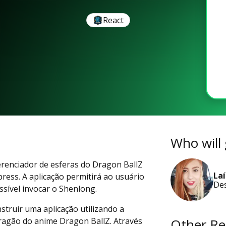
React
Who will 
gerenciador de esferas do Dragon BallZ
Laí
press. A aplicação permitirá ao usuário
De
ssível invocar o Shenlong.
nstruir uma aplicação utilizando a
Other Re
dragão do anime Dragon BallZ. Através