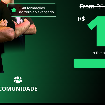
From R$ 
R$
in the 
COMUNIDADE