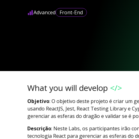
Advanced
Front-End
What you will develop
</>
Objetivo
: O objetivo deste projeto é criar um 
usando ReactJS, Jest, React Testing Library e Cy
gerenciar as esferas do dragão e validar se é po
Descrição
: Neste Labs, os participantes irão co
tecnologia React para gerenciar as esferas do 