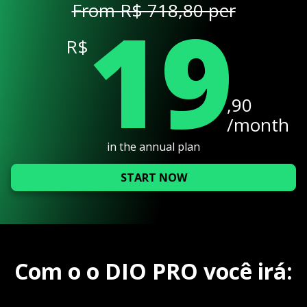
19
From R$ 718,80 per
R$
,90
/month
in the annual plan
START NOW
Com o o DIO PRO você irá: