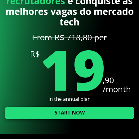
recrutadores
e conquiste as
melhores vagas do mercado
tech
19
From R$ 718,80 per
R$
,90
/month
in the annual plan
START NOW