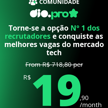
COMUNIDADE
Torne-se a opção
Nº 1 dos
recrutadores
e conquiste as
melhores vagas do mercado
tech
19
From R$ 718,80 per
R$
,90
/month