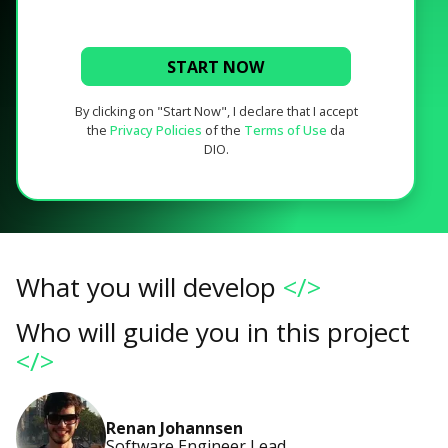
START NOW
By clicking on "Start Now", I declare that I accept
the
Privacy Policies
of the
Terms of Use
da
DIO.
What you will develop
</>
Who will guide you in this project
</>
Renan Johannsen
Software Engineer Lead