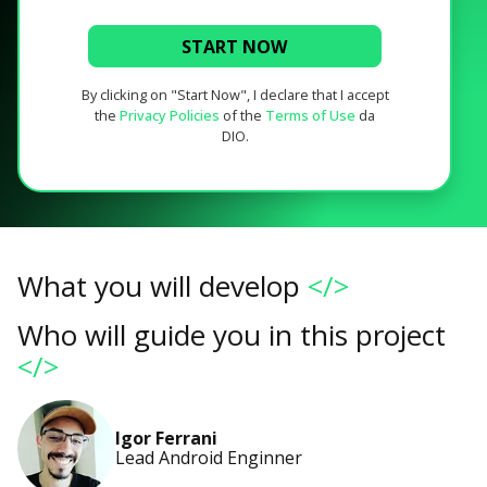
START NOW
By clicking on "Start Now", I declare that I accept
the
Privacy Policies
of the
Terms of Use
da
DIO.
What you will develop
</>
Who will guide you in this project
</>
Igor Ferrani
Lead Android Enginner