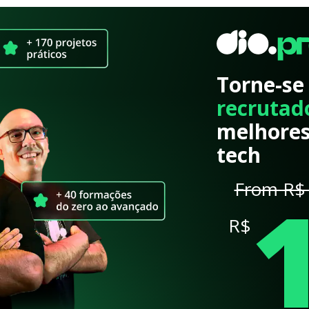
Torne-se
recrutad
melhores
tech
From R$ 
R$