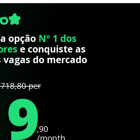
 a opção
Nº 1 dos
ores
e conquiste as
 vagas do mercado
19
718,80 per
,90
/month