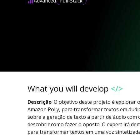
Advanced
Full-Stack
What you will develop
</>
Descrição
: O objetivo deste projeto é explorar 
Amazon Polly, para transformar textos em áudi
sobre a geração de texto a partir de áudio com
descobrir como fazer o oposto. O expert irá de
para transformar textos em uma voz sintetizad