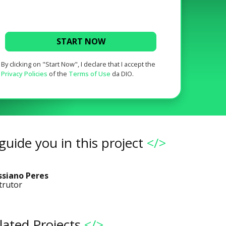
START NOW
By clicking on "Start Now", I declare that I accept the
Privacy Policies
of the
Terms of Use
da DIO.
guide you in this project
</>
ssiano Peres
trutor
lated Projects
</>