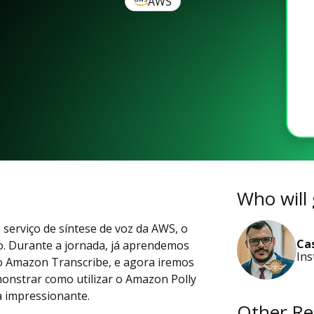
AWS
Who will 
o serviço de síntese de voz da AWS, o
Ca
o. Durante a jornada, já aprendemos
Ins
 o Amazon Transcribe, e agora iremos
monstrar como utilizar o Amazon Polly
a impressionante.
Other Re