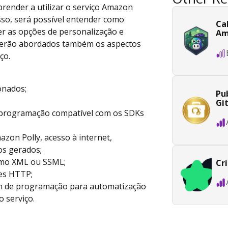
aprender a utilizar o serviço Amazon
 isso, será possível entender como
Ca
er as opções de personalização e
Am
. Serão abordados também os aspectos
ço.
onados;
Pub
Gi
 programação compatível com os SDKs
azon Polly, acesso à internet,
os gerados;
como XML ou SSML;
Cr
es HTTP;
em de programação para automatização
 serviço.