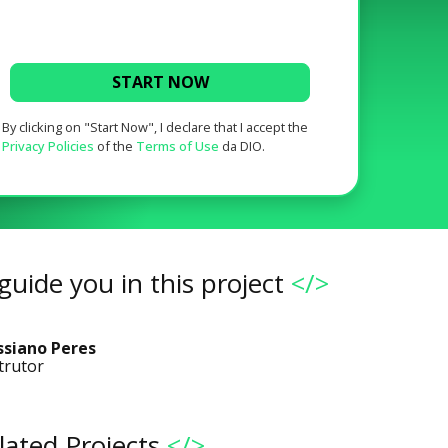
START NOW
By clicking on "Start Now", I declare that I accept the
Privacy Policies
of the
Terms of Use
da DIO.
guide you in this project
</>
ssiano Peres
trutor
lated Projects
</>