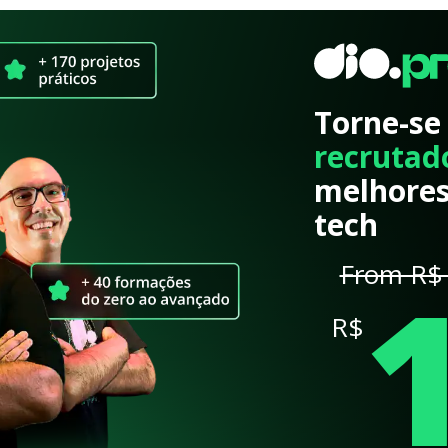
Torne-se
recrutad
melhores
tech
From R$ 
R$