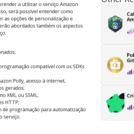
aprender a utilizar o serviço Amazon
 isso, será possível entender como
Ca
er as opções de personalização e
Am
. Serão abordados também os aspectos
ço.
onados;
Pub
Gi
 programação compatível com os SDKs
azon Polly, acesso à internet,
os gerados;
como XML ou SSML;
Cr
es HTTP;
em de programação para automatização
 serviço.