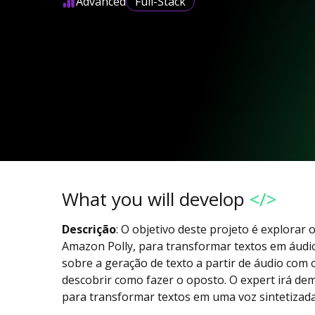
Advanced
Full-Stack
What you will develop
</>
Descrição
: O objetivo deste projeto é explorar 
Amazon Polly, para transformar textos em áudi
sobre a geração de texto a partir de áudio com
descobrir como fazer o oposto. O expert irá de
para transformar textos em uma voz sintetizad