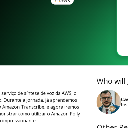
AWS
Who will 
o serviço de síntese de voz da AWS, o
Ca
o. Durante a jornada, já aprendemos
Ins
 o Amazon Transcribe, e agora iremos
monstrar como utilizar o Amazon Polly
a impressionante.
Other Re