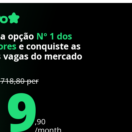
 a opção
Nº 1 dos
ores
e conquiste as
 vagas do mercado
19
718,80 per
,90
/month