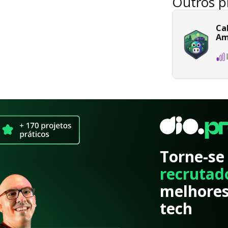
Outros p
Ca
Am
Torne-se
recrutad
melhores
tech