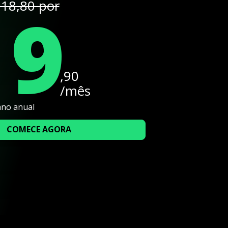
19
18,80 por
,90
/mês
ano anual
COMECE AGORA