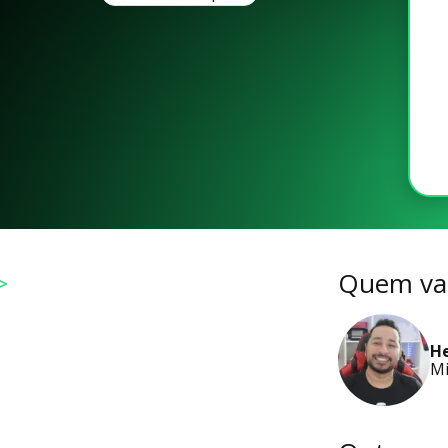
>
Quem vai
He
Mi