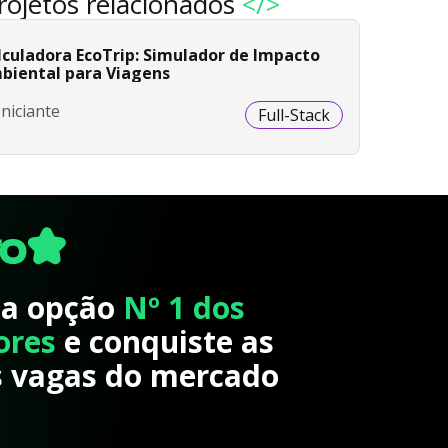
rojetos relacionados
</>
lculadora EcoTrip: Simulador de Impacto
biental para Viagens
Iniciante
Full-Stack
 a opção
Nº 1 dos
ores
e conquiste as
 vagas do mercado