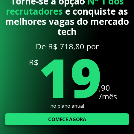
Torne-se a opção
Nº 1 dos
recrutadores
e conquiste as
melhores vagas do mercado
tech
19
De R$ 718,80 por
R$
,90
/mês
no plano anual
COMECE AGORA