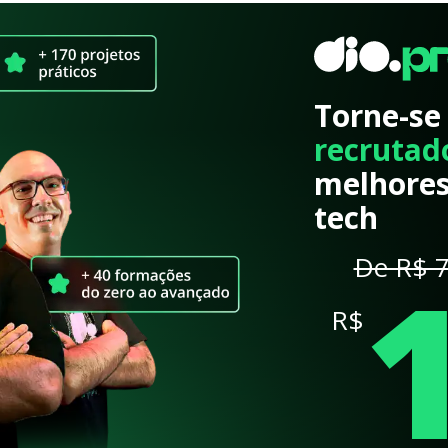
Torne-se
recrutad
melhores
tech
De R$ 7
R$