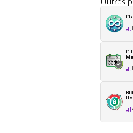
Outros p
CI
O 
Ma
Bl
Un