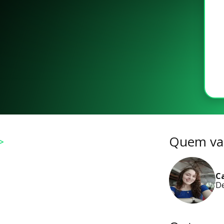
>
Quem vai
C
De