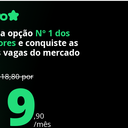
 a opção
Nº 1 dos
ores
e conquiste as
 vagas do mercado
19
18,80 por
,90
/mês