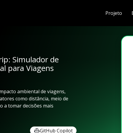
Projeto
rip: Simulador de
l para Viagens
impacto ambiental de viagens,
tores como distância, meio de
io a tomar decisões mais
GitHub Copilot