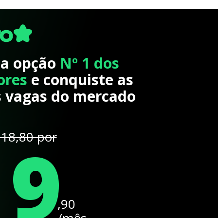
 a opção
Nº 1 dos
ores
e conquiste as
 vagas do mercado
19
18,80 por
,90
/mês