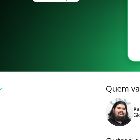
>
Quem vai
Pa
Gl