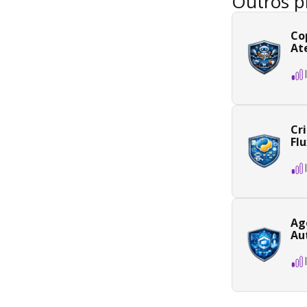
Outros p
Co
At
Cr
Fl
Ag
Au