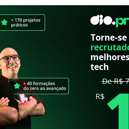
Torne-se
recrutad
melhores
tech
De R$ 7
R$