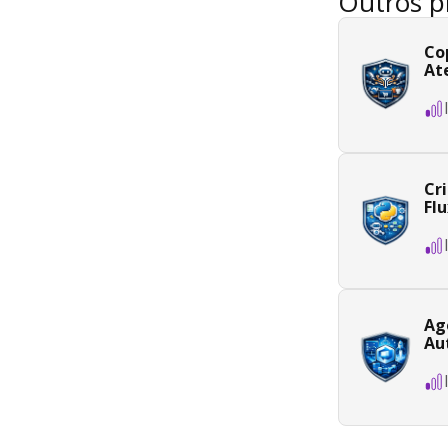
Outros p
Co
At
Cr
Fl
Ag
Au