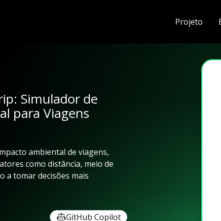
Projeto
rip: Simulador de
l para Viagens
impacto ambiental de viagens,
tores como distância, meio de
io a tomar decisões mais
GitHub Copilot