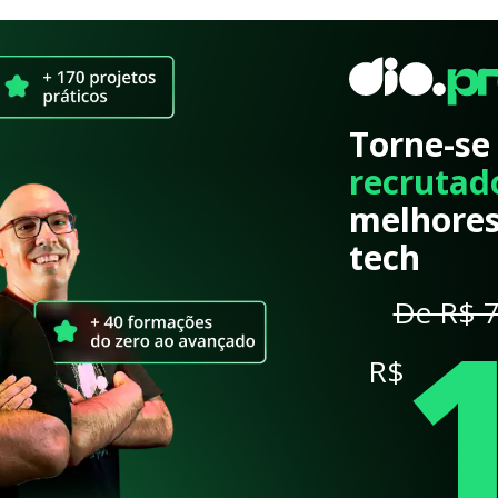
Torne-se
recrutad
melhores
tech
De R$ 7
R$