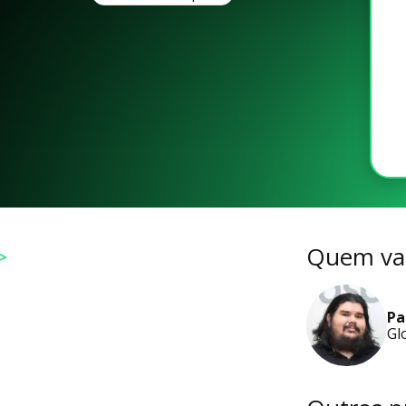
>
Quem vai
Pa
Gl