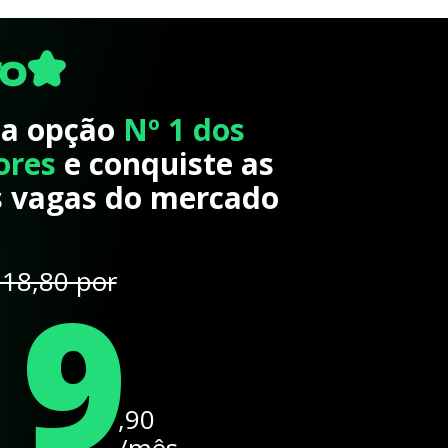
 a opção
Nº 1 dos
ores
e conquiste as
 vagas do mercado
19
18,80 por
,90
/mês