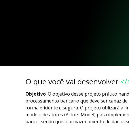
O que você vai desenvolver
</
Objetivo
: O objetivo desse projeto prático han
processamento bancário que deve ser capaz de 
forma eficiente e segura. O projeto utilizará a 
modelo de atores (Actors Model) para implement
banco, sendo que o armazenamento de dados ser