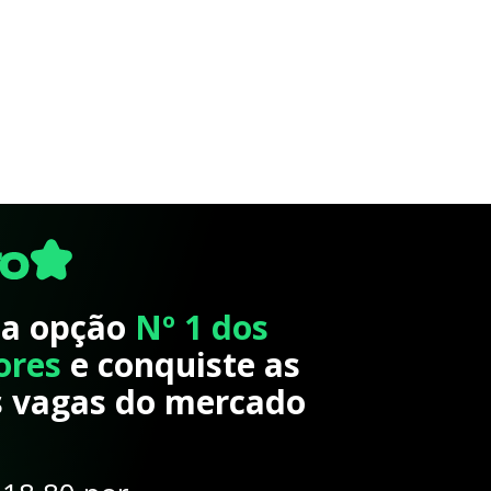
 a opção
Nº 1 dos
ores
e conquiste as
 vagas do mercado