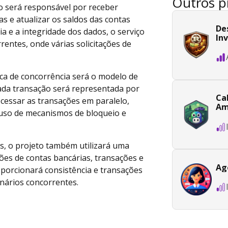
Outros p
o será responsável por receber
as e atualizar os saldos das contas
De
ia e a integridade dos dados, o serviço
In
rentes, onde várias solicitações de
ca de concorrência será o modelo de
cada transação será representada por
Ca
cessar as transações em paralelo,
Am
 uso de mecanismos de bloqueio e
es, o projeto também utilizará uma
es de contas bancárias, transações e
Ag
porcionará consistência e transações
nários concorrentes.