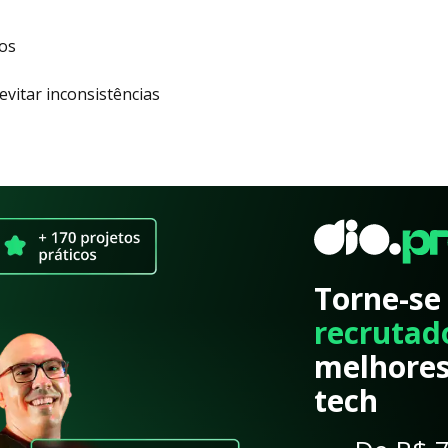
dos
vitar inconsistências
Torne-se
recrutad
melhores
tech