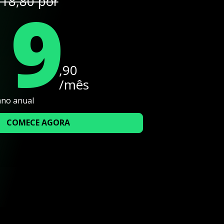
19
18,80 por
,90
/mês
ano anual
COMECE AGORA