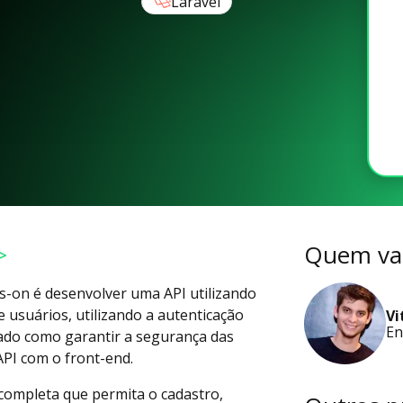
Laravel
>
Quem vai
ds-on é desenvolver uma API utilizando
 usuários, utilizando a autenticação
Vi
En
ado como garantir a segurança das
API com o front-end.
 completa que permita o cadastro,