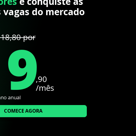
ores
e conquiste as
 vagas do mercado
19
18,80 por
,90
/mês
ano anual
COMECE AGORA