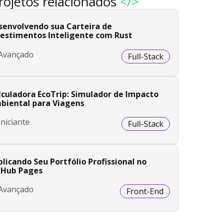
rojetos relacionados
</>
senvolvendo sua Carteira de
vestimentos Inteligente com Rust
Avançado
Full-Stack
lculadora EcoTrip: Simulador de Impacto
biental para Viagens
Iniciante
Full-Stack
licando Seu Portfólio Profissional no
tHub Pages
Avançado
Front-End