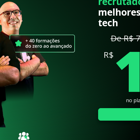
recrutad
melhores
tech
De R$ 7
R$
no pl