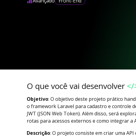
Avançado
Front-End
O que você vai desenvolver
</
Objetivo
: O objetivo deste projeto prático han
o framework Laravel para cadastro e controle de
JWT (JSON Web Token). Além disso, será explor
rotas para acessos externos e como integrar a 
Descrição
: O projeto consiste em criar uma API