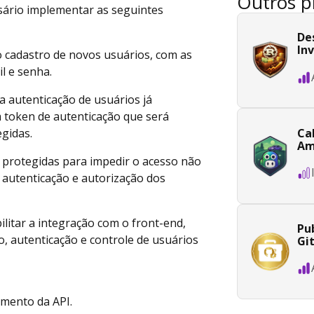
Outros p
ssário implementar as seguintes
De
In
 o cadastro de novos usuários, com as
l e senha.
 a autenticação de usuários já
m token de autenticação que será
Ca
egidas.
Am
r protegidas para impedir o acesso não
a autenticação e autorização dos
ilitar a integração com o front-end,
Pub
o, autenticação e controle de usuários
Gi
imento da API.