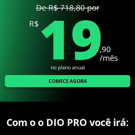
19
De R$ 718,80 por
R$
,90
/mês
no plano anual
COMECE AGORA
Com o o DIO PRO você irá: