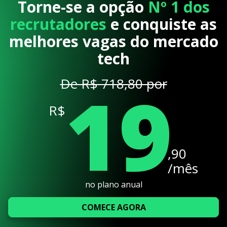
Torne-se a opção
Nº 1 dos
recrutadores
e conquiste as
melhores vagas do mercado
tech
19
De R$ 718,80 por
R$
,90
/mês
no plano anual
COMECE AGORA