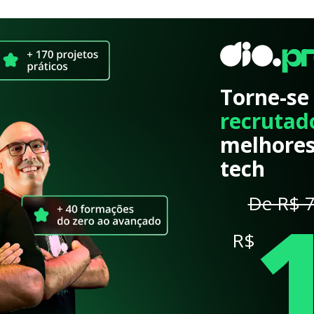
Torne-se
recrutad
melhores
tech
De R$ 7
R$