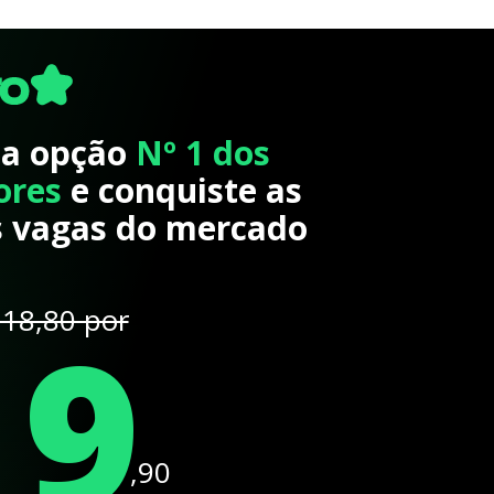
 a opção
Nº 1 dos
ores
e conquiste as
 vagas do mercado
19
18,80 por
,90