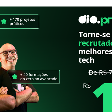
Torne-se
recrutad
melhores
tech
De R$ 7
R$