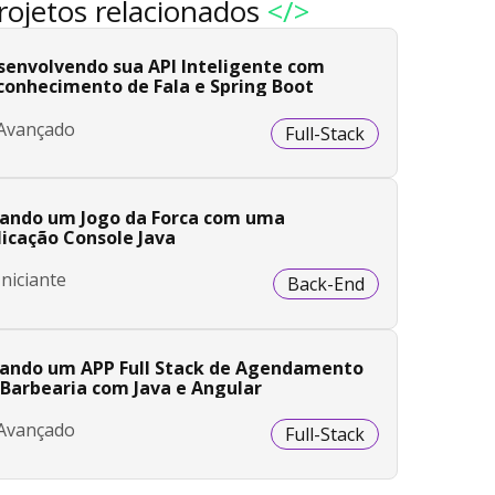
rojetos relacionados
</>
senvolvendo sua API Inteligente com
conhecimento de Fala e Spring Boot
Avançado
Full-Stack
iando um Jogo da Forca com uma
licação Console Java
Iniciante
Back-End
iando um APP Full Stack de Agendamento
 Barbearia com Java e Angular
Avançado
Full-Stack