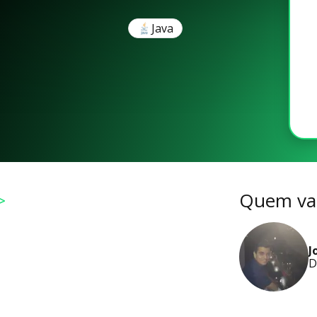
Java
>
Quem vai
J
D