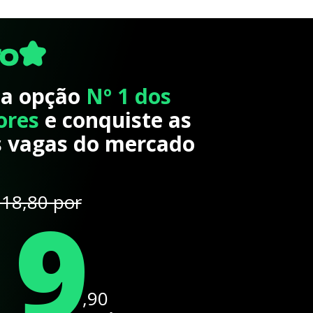
 a opção
Nº 1 dos
ores
e conquiste as
 vagas do mercado
19
18,80 por
,90