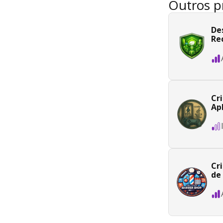
Outros p
De
Re
Cr
Ap
Cr
de