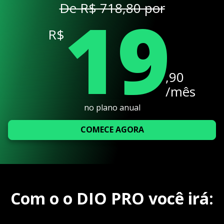
19
De R$ 718,80 por
R$
,90
/mês
no plano anual
COMECE AGORA
Com o o DIO PRO você irá: