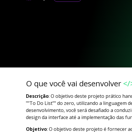
O que você vai desenvolver
</
Descrição
: O objetivo deste projeto prático han
""To Do List"" do zero, utilizando a linguagem 
desenvolvimento, você será desafiado a conduzi
design da interface até a implementação das fun
Objetivo
: O objetivo deste projeto é fornecer