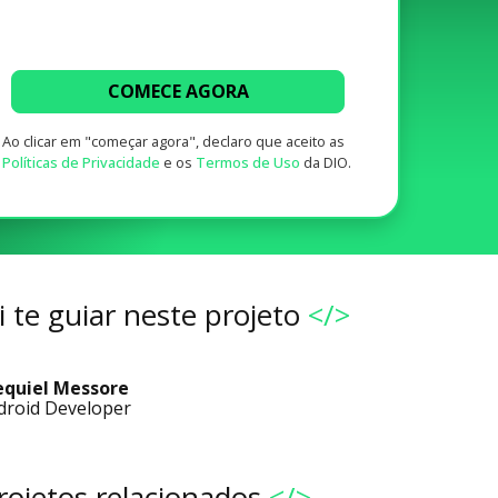
COMECE AGORA
Ao clicar em "começar agora", declaro que aceito as
Políticas de Privacidade
e os
Termos de Uso
da DIO.
 te guiar neste projeto
</>
equiel Messore
droid Developer
rojetos relacionados
</>