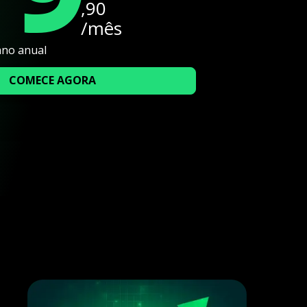
,90
/mês
ano anual
COMECE AGORA