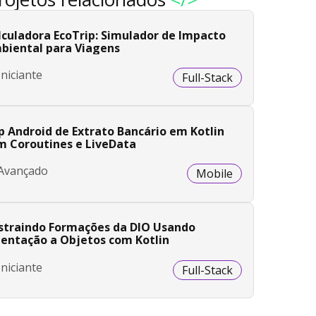
lculadora EcoTrip: Simulador de Impacto
biental para Viagens
Iniciante
Full-Stack
p Android de Extrato Bancário em Kotlin
m Coroutines e LiveData
Avançado
Mobile
straindo Formações da DIO Usando
ientação a Objetos com Kotlin
Iniciante
Full-Stack