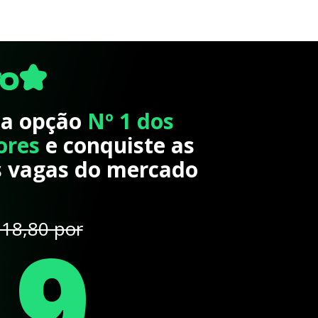
 a opção
Nº 1 dos
ores
e conquiste as
 vagas do mercado
19
18,80 por