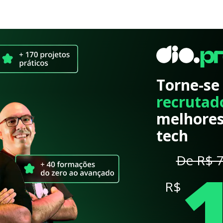
Torne-se
recrutad
melhores
tech
De R$ 7
R$