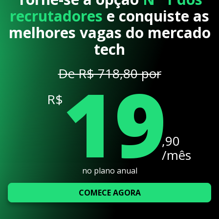
recrutadores
e conquiste as
melhores vagas do mercado
tech
19
De R$ 718,80 por
R$
,90
/mês
no plano anual
COMECE AGORA