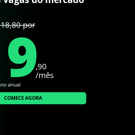
19
18,80 por
,90
/mês
ano anual
COMECE AGORA