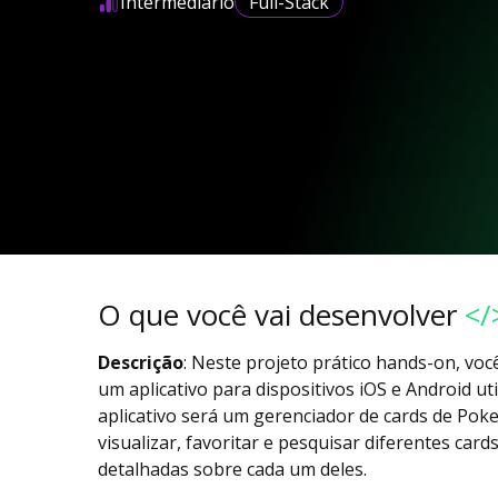
Intermediário
Full-Stack
O que você vai desenvolver
</
Descrição
: Neste projeto prático hands-on, vo
um aplicativo para dispositivos iOS e Android uti
aplicativo será um gerenciador de cards de Po
visualizar, favoritar e pesquisar diferentes c
detalhadas sobre cada um deles.