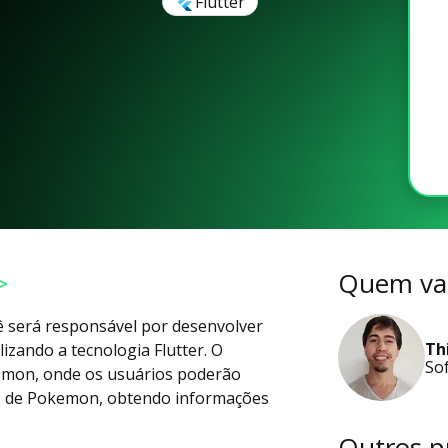
Flutter
>
Quem vai
cê será responsável por desenvolver
Th
lizando a tecnologia Flutter. O
So
kemon, onde os usuários poderão
ards de Pokemon, obtendo informações
Outros p