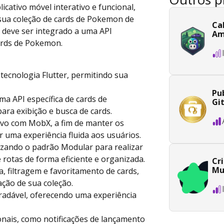
licativo móvel interativo e funcional,
 sua coleção de cards de Pokemon de
Ca
vo deve ser integrado a uma API
Am
ards de Pokemon.
 tecnologia Flutter, permitindo sua
Pub
a API específica de cards de
Gi
ra exibição e busca de cards.
tivo com MobX, a fim de manter os
 uma experiência fluida aos usuários.
ilizando o padrão Modular para realizar
rotas de forma eficiente e organizada.
Cr
Mu
a, filtragem e favoritamento de cards,
ação de sua coleção.
 agradável, oferecendo uma experiência
onais, como notificações de lançamento