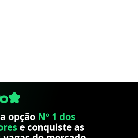
 a opção
Nº 1 dos
ores
e conquiste as
 vagas do mercado