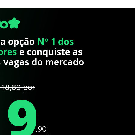
 a opção
Nº 1 dos
ores
e conquiste as
 vagas do mercado
19
18,80 por
,90