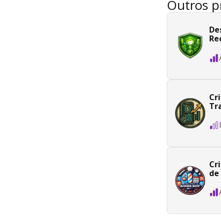
Outros p
De
Re
Cr
Tr
Cr
de