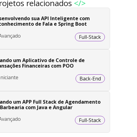
rojetos relacionados
</>
senvolvendo sua API Inteligente com
conhecimento de Fala e Spring Boot
Avançado
Full-Stack
iando um Aplicativo de Controle de
ansações Financeiras com POO
Iniciante
Back-End
iando um APP Full Stack de Agendamento
 Barbearia com Java e Angular
Avançado
Full-Stack