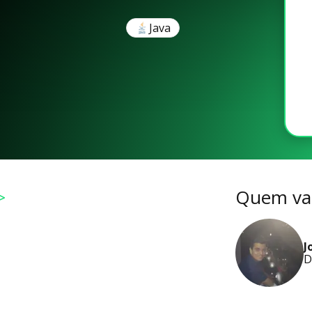
Java
>
Quem vai
J
D