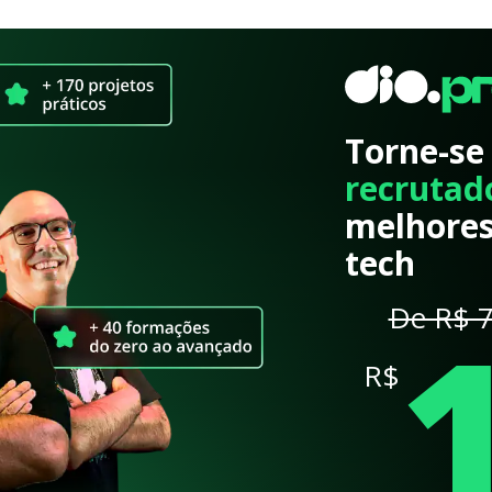
Torne-se
recrutad
melhores
tech
De R$ 7
R$