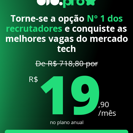
Torne-se a opção
Nº 1 dos
recrutadores
e conquiste as
melhores vagas do mercado
tech
19
De R$ 718,80 por
R$
,90
/mês
no plano anual