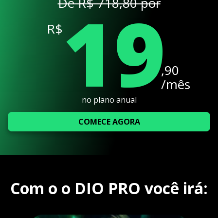
19
De R$ 718,80 por
R$
,90
/mês
no plano anual
COMECE AGORA
Com o o DIO PRO você irá: