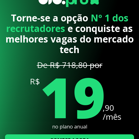
Torne-se a opção
Nº 1 dos
recrutadores
e conquiste as
melhores vagas do mercado
tech
19
De R$ 718,80 por
R$
,90
/mês
no plano anual