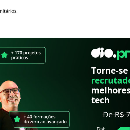
nitários.
Torne-se
recrutad
melhores
tech
De R$ 7
R$