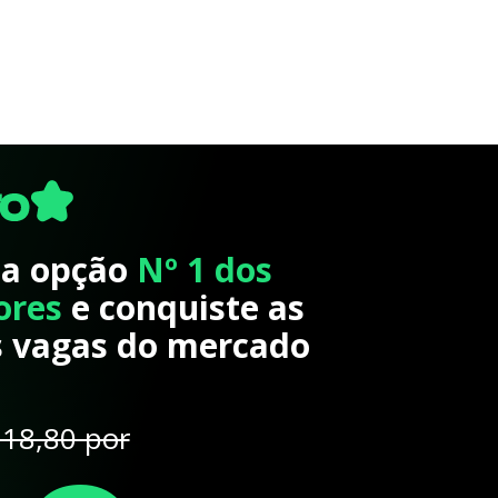
 a opção
Nº 1 dos
ores
e conquiste as
 vagas do mercado
18,80 por