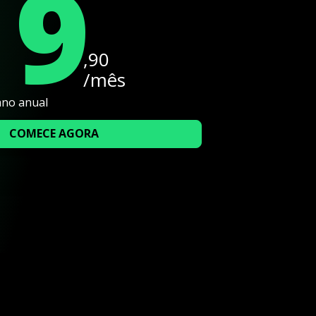
19
,90
/mês
ano anual
COMECE AGORA