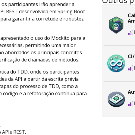
os participantes irão aprender a
 API REST desenvolvida em Spring Boot.
Ca
s para garantir a corretude e robustez
Am
apresentado o uso do Mockito para a
necessárias, permitindo uma maior
erão abordados os principais conceitos
CI
verificação de chamadas de métodos.
rática do TDD, onde os participantes
s da API a partir da escrita prévia
 etapas do processo de TDD, como a
Au
o código e a refatoração contínua para
.
 APIs REST.