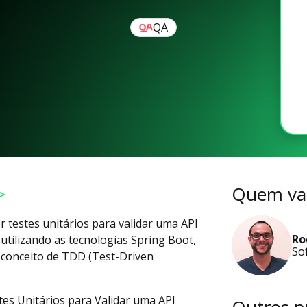
QA
>
Quem vai
r testes unitários para validar uma API
Ro
utilizando as tecnologias Spring Boot,
So
o conceito de TDD (Test-Driven
es Unitários para Validar uma API
Outros p