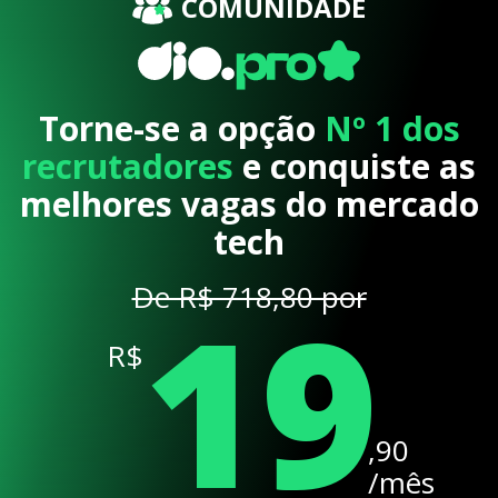
COMUNIDADE
Torne-se a opção
Nº 1 dos
recrutadores
e conquiste as
melhores vagas do mercado
tech
19
De R$ 718,80 por
R$
,90
/mês