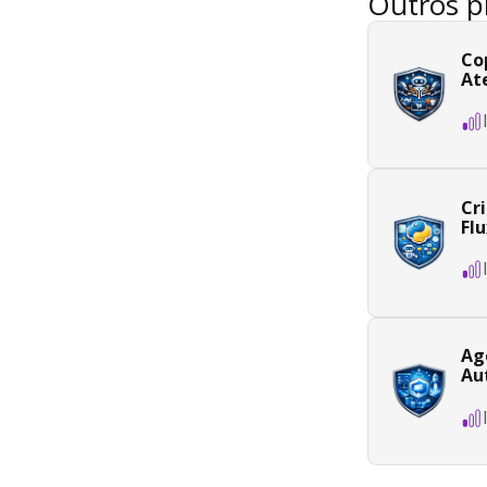
Outros p
Co
At
Cr
Fl
Ag
Au