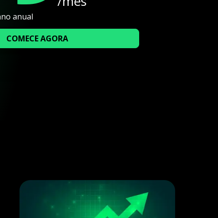
/mês
ano anual
COMECE AGORA