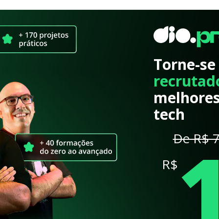
Torne-se
recrutad
melhores
tech
De R$ 7
R$