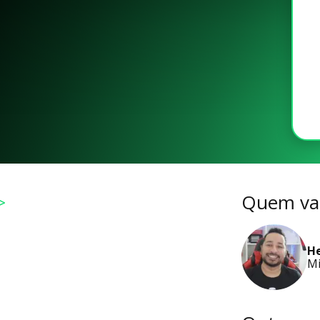
>
Quem vai
He
Mi