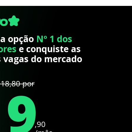
 a opção
Nº 1 dos
ores
e conquiste as
 vagas do mercado
19
18,80 por
,90