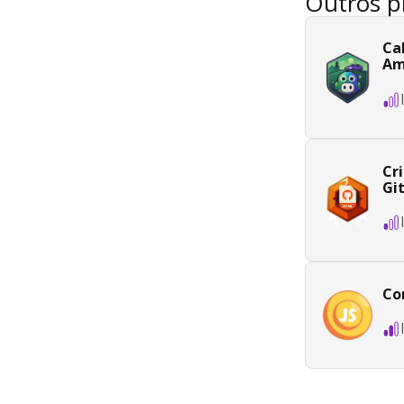
Outros p
Ca
Am
Cr
Gi
Co