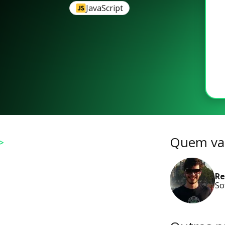
JavaScript
>
Quem vai
Re
So