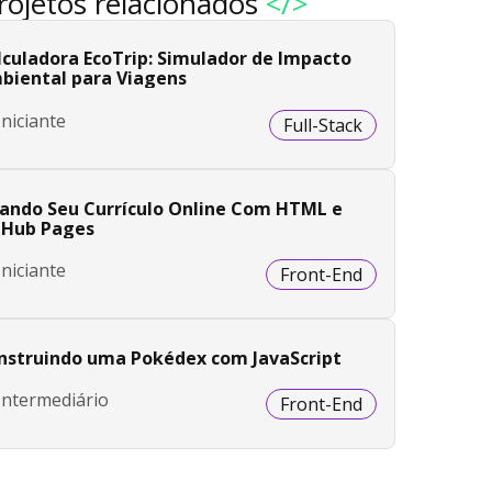
rojetos relacionados
</>
lculadora EcoTrip: Simulador de Impacto
biental para Viagens
Iniciante
Full-Stack
iando Seu Currículo Online Com HTML e
tHub Pages
Iniciante
Front-End
nstruindo uma Pokédex com JavaScript
Intermediário
Front-End