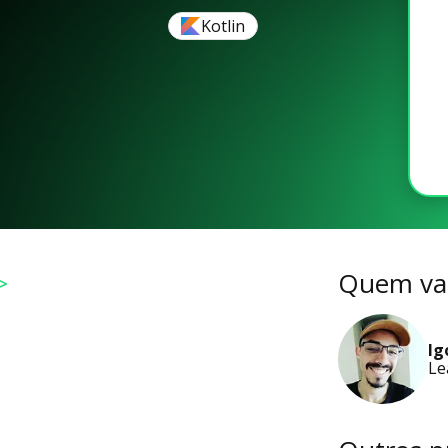
Kotlin
>
Quem vai
Ig
Le