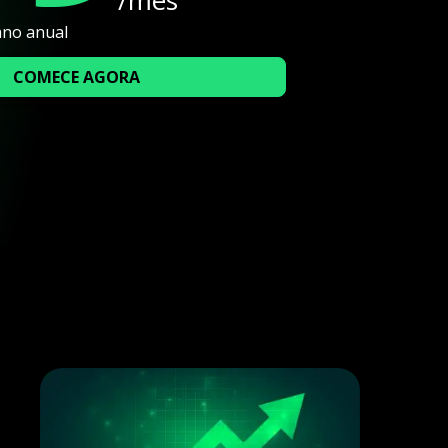
/mês
ano anual
COMECE AGORA