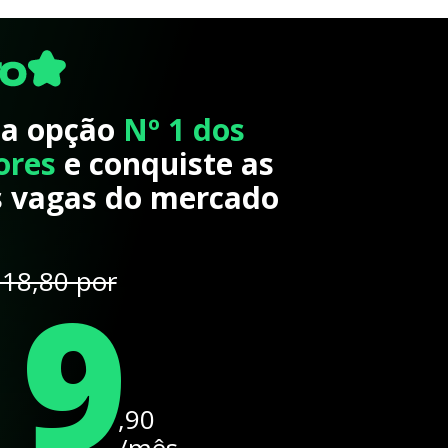
 a opção
Nº 1 dos
ores
e conquiste as
 vagas do mercado
19
18,80 por
,90