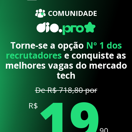
COMUNIDADE
Torne-se a opção
Nº 1 dos
recrutadores
e conquiste as
melhores vagas do mercado
tech
19
De R$ 718,80 por
R$
,90