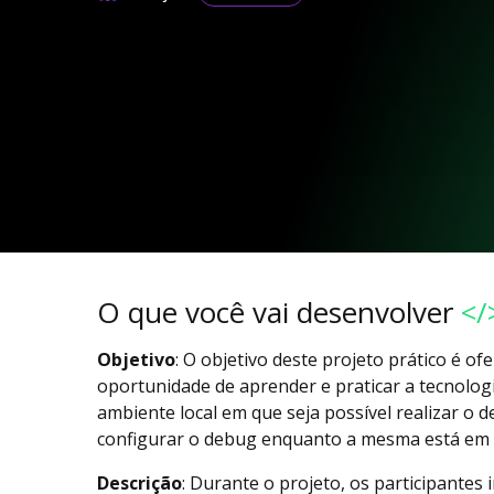
O que você vai desenvolver
</
Objetivo
: O objetivo deste projeto prático é of
oportunidade de aprender e praticar a tecnolo
ambiente local em que seja possível realizar o d
configurar o debug enquanto a mesma está em 
Descrição
: Durante o projeto, os participantes 