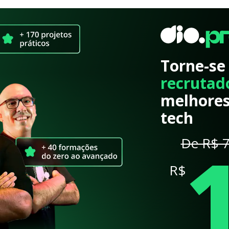
Torne-se
recrutad
melhores
tech
De R$ 7
R$