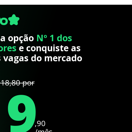
 a opção
Nº 1 dos
ores
e conquiste as
 vagas do mercado
19
18,80 por
,90
/mês