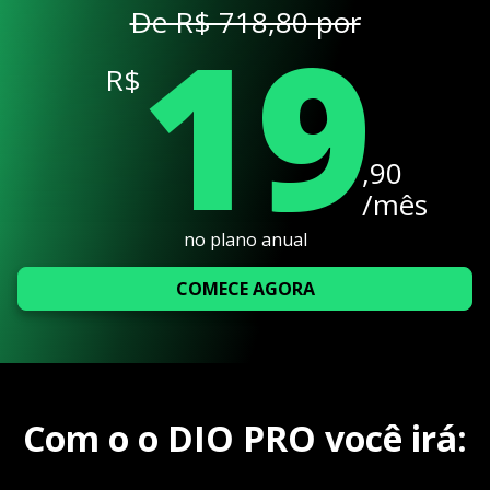
19
De R$ 718,80 por
R$
,90
/mês
no plano anual
COMECE AGORA
Com o o DIO PRO você irá: